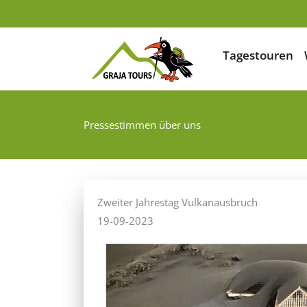
Zum
Inhalt
springen
Tagestouren
Pressestimmen über uns
Zweiter Jahrestag Vulkanausbruch
19-09-2023