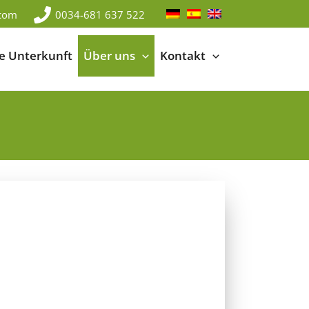
.com
0034-681 637 522
te Unterkunft
Über uns
Kontakt