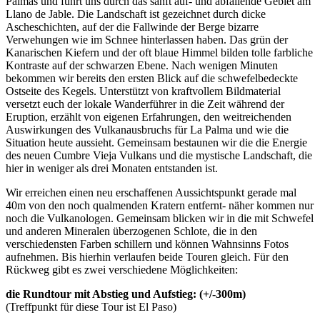
Palmas und führt uns durch das sanft auf- und abfallende Gebiet am
Llano de Jable. Die Landschaft ist gezeichnet durch dicke
Ascheschichten, auf der die Fallwinde der Berge bizarre
Verwehungen wie im Schnee hinterlassen haben. Das grün der
Kanarischen Kiefern und der oft blaue Himmel bilden tolle farbliche
Kontraste auf der schwarzen Ebene. Nach wenigen Minuten
bekommen wir bereits den ersten Blick auf die schwefelbedeckte
Ostseite des Kegels. Unterstützt von kraftvollem Bildmaterial
versetzt euch der lokale Wanderführer in die Zeit während der
Eruption, erzählt von eigenen Erfahrungen, den weitreichenden
Auswirkungen des Vulkanausbruchs für La Palma und wie die
Situation heute aussieht. Gemeinsam bestaunen wir die die Energie
des neuen Cumbre Vieja Vulkans und die mystische Landschaft, die
hier in weniger als drei Monaten entstanden ist.
Wir erreichen einen neu erschaffenen Aussichtspunkt gerade mal
40m von den noch qualmenden Kratern entfernt- näher kommen nur
noch die Vulkanologen. Gemeinsam blicken wir in die mit Schwefel
und anderen Mineralen überzogenen Schlote, die in den
verschiedensten Farben schillern und können Wahnsinns Fotos
aufnehmen. Bis hierhin verlaufen beide Touren gleich. Für den
Rückweg gibt es zwei verschiedene Möglichkeiten:
die Rundtour mit Abstieg und Aufstieg: (+/-300m)
(Treffpunkt für diese Tour ist El Paso)