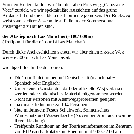
Von den Kratern laufen wir über den alten Forstweg „Cabeza de
Vaca“ zurück, wo wir spektakuläre Aussichten auf das grüne
Aridane Tal und die Caldera de Taburiente genießen. Der Rückweg
weist zwei steilere Abschnitte auf, die in der Sommersonne
anstrengend zu laufen sind.
der Abstieg nach Las Manchas (+100/-600m)
(Treffpunkt für diese Tour ist Las Manchas)
Durch dicke Ascheschichten steigen wir über einen zig-zag Weg
weitere 300m nach Las Manchas ab.
wichtige Infos für beide Touren:
Die Tour findet immer auf Deutsch statt (manchmal +
Spanisch oder Englisch)
Unter keinen Umständen darf der offizielle Weg verlassen
werden oder vulkanisches Material mitgenommen werden
Nicht für Personen mit Atemwegsproblemen geeignet
maximale Teilnehmerzahl 14 Personen
bitte mitbringen: Festes Schuhwerk, Sonnenschutz,
Windschutz und Wasserflasche (November-April auch warme
Regenkleidung)
Treffpunkt Rundtour: an der Touristeninformation im Zentrum
von El Paso (Parkplätze am Friedhof und 9:00-22:00 am