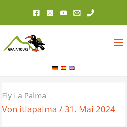
Zum
Inhalt
springen
Fly La Palma
Von
itlapalma
/
31. Mai 2024