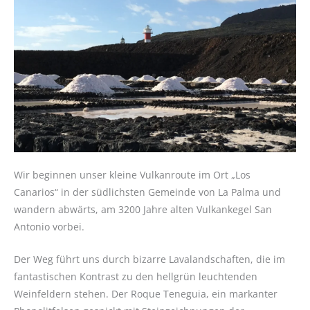
Wir beginnen unser kleine Vulkanroute im Ort „Los
Canarios“ in der südlichsten Gemeinde von La Palma und
wandern abwärts, am 3200 Jahre alten Vulkankegel San
Antonio vorbei.
Der Weg führt uns durch bizarre Lavalandschaften, die im
fantastischen Kontrast zu den hellgrün leuchtenden
Weinfeldern stehen. Der Roque Teneguia, ein markanter