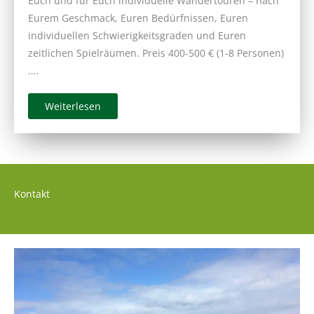
Euch und für Euch individuelle Wandertouren – nach
Eurem Geschmack, Euren Bedürfnissen, Euren
individuellen Schwierigkeitsgraden und Euren
zeitlichen Spielräumen. Preis 400-500 € (1-8 Personen)
….
Weiterlesen
Kontakt