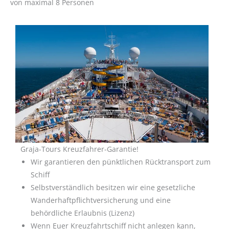
von maximal 8 Personen
Graja-Tours Kreuzfahrer-Garantie!
Wir garantieren den pünktlichen Rücktransport zum
Schiff
Selbstverständlich besitzen wir eine gesetzliche
Wanderhaftpflichtversicherung und eine
behördliche Erlaubnis (Lizenz)
Wenn Euer Kreuzfahrtschiff nicht anlegen kann,