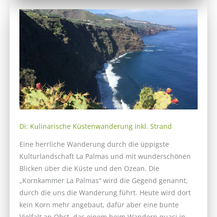
Di: Kulinarische Küstenwanderung inkl. Strand
Eine herrliche Wanderung durch die üppigste
Kulturlandschaft La Palmas und mit wunderschönen
Blicken über die Küste und den Ozean. Die
„Kornkammer La Palmas“ wird die Gegend genannt,
durch die uns die Wanderung führt. Heute wird dort
kein Korn mehr angebaut, dafür aber eine bunte
Vielfalt an Obst, das einem beim Wandern quasi in