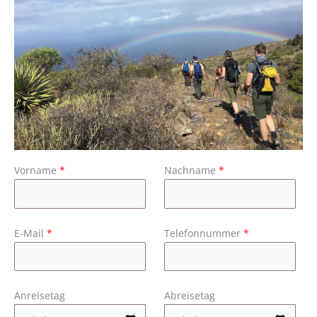
Vorname
*
Nachname
*
E-Mail
*
Telefonnummer
*
Anreisetag
Abreisetag