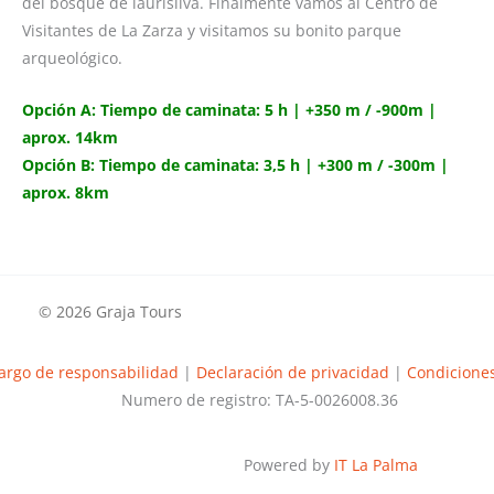
del bosque de laurisilva. Finalmente vamos al Centro de
Visitantes de La Zarza y visitamos su bonito parque
arqueológico.
Opción A: Tiempo de caminata: 5 h | +350 m / -900m |
aprox. 14km
Opción B: Tiempo de caminata: 3,5 h | +300 m / -300m |
aprox. 8km
© 2026 Graja Tours
argo de responsabilidad
|
Declaración de privacidad
|
Condiciones
Numero de registro: TA-5-0026008.36
Powered by
IT La Palma