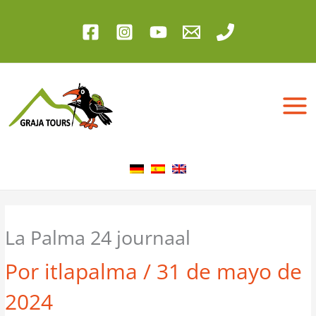
Ir
al
contenido
La Palma 24 journaal
Por
itlapalma
/
31 de mayo de
2024