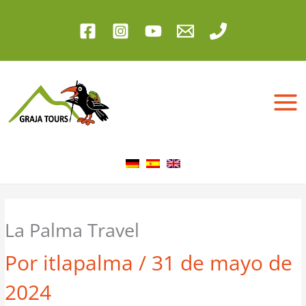
Ir
al
contenido
La Palma Travel
Por
itlapalma
/
31 de mayo de
2024