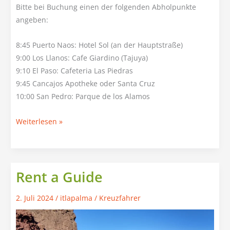
Bitte bei Buchung einen der folgenden Abholpunkte
angeben:
8:45 Puerto Naos: Hotel Sol (an der Hauptstraße)
9:00 Los Llanos: Cafe Giardino (Tajuya)
9:10 El Paso: Cafeteria Las Piedras
9:45 Cancajos Apotheke oder Santa Cruz
10:00 San Pedro: Parque de los Alamos
Do:
Weiterlesen »
Heilige
Quellen,
Pilze,
Tabak
Rent a Guide
und
2. Juli 2024
/
itlapalma
/
Kreuzfahrer
Maronen