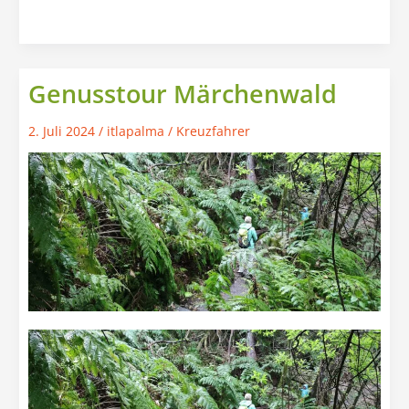
und
Vulkan​
(Maximal
8
Genusstour Märchenwald
Personen)
2. Juli 2024
/
itlapalma
/
Kreuzfahrer