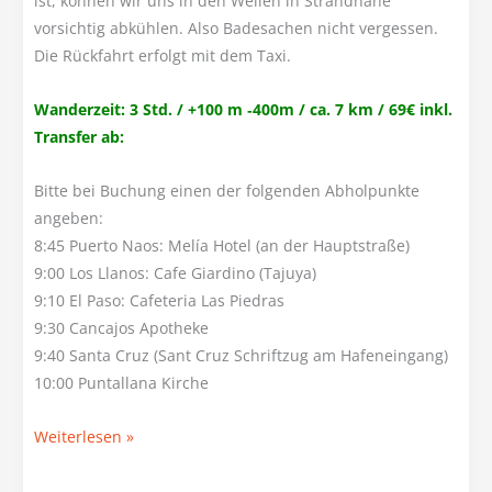
ist, können wir uns in den Wellen in Strandnähe
vorsichtig abkühlen. Also Badesachen nicht vergessen.
Die Rückfahrt erfolgt mit dem Taxi.
Wanderzeit: 3 Std. / +100 m ‑400m / ca. 7 km / 69€ inkl.
Transfer ab:
Bitte bei Buchung einen der folgenden Abholpunkte
angeben:
8:45 Puerto Naos: Melía Hotel (an der Hauptstraße)
9:00 Los Llanos: Cafe Giardino (Tajuya)
9:10 El Paso: Cafeteria Las Piedras
9:30 Cancajos Apotheke
9:40 Santa Cruz (Sant Cruz Schriftzug am Hafeneingang)
10:00 Puntallana Kirche
Di:
Weiterlesen »
Kulinarische
Küstenwanderung