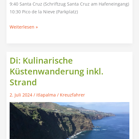
9:40 Santa Cruz (Schriftzug Santa Cruz am Hafeneingang)
10:30 Pico de la Nieve (Parkplatz)
Mo:
Weiterlesen »
Gratwanderung
zum
Roque
de
Di: Kulinarische
los
Küstenwanderung inkl.
Muchachos
Strand
2. Juli 2024
/
itlapalma
/
Kreuzfahrer