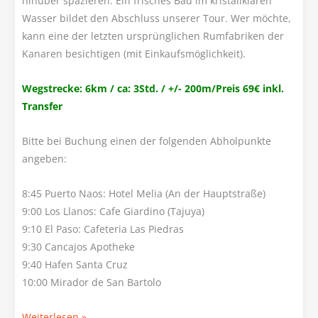
hinüber spazieren. Ein frisches Bad im kristallklaren
Wasser bildet den Abschluss unserer Tour. Wer möchte,
kann eine der letzten ursprünglichen Rumfabriken der
Kanaren besichtigen (mit Einkaufsmöglichkeit).
Wegstrecke: 6km / ca: 3Std. / +/- 200m/Preis 69€ inkl.
Transfer
Bitte bei Buchung einen der folgenden Abholpunkte
angeben:
8:45 Puerto Naos: Hotel Melia (An der Hauptstraße)
9:00 Los Llanos: Cafe Giardino (Tajuya)
9:10 El Paso: Cafeteria Las Piedras
9:30 Cancajos Apotheke
9:40 Hafen Santa Cruz
10:00 Mirador de San Bartolo
Genusstour
Weiterlesen »