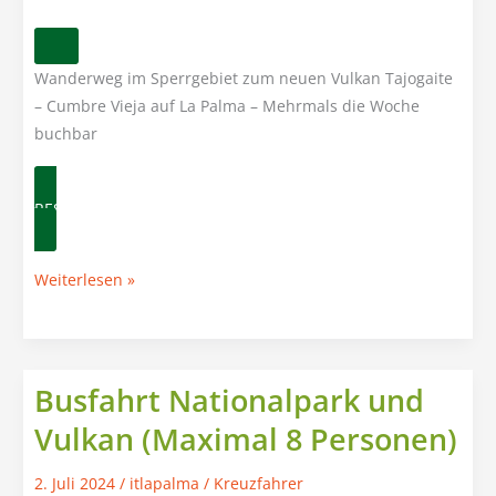
Wanderweg im Sperrgebiet zum neuen Vulkan Tajogaite
– Cumbre Vieja auf La Palma – Mehrmals die Woche
buchbar​
RESERVIEREN
Wanderung:
Weiterlesen »
Entdecke
den
neuen
Vulkan
Busfahrt Nationalpark und
(Abholung
Vulkan​ (Maximal 8 Personen)
am
Hafen)
2. Juli 2024
/
itlapalma
/
Kreuzfahrer