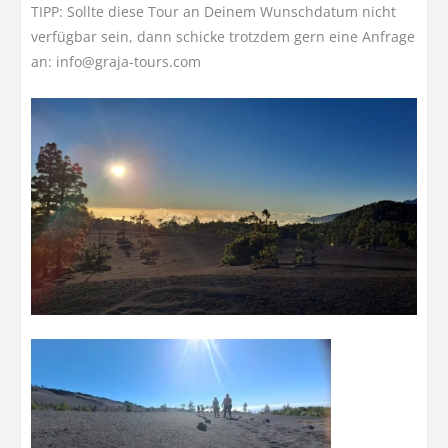
TIPP: Sollte diese Tour an Deinem Wunschdatum nicht
verfügbar sein, dann schicke trotzdem gern eine Anfrage
an:
@ofni
moc.sruot-ajarg