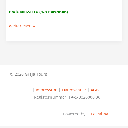
Preis 400-500 € (1-8 Personen)
Rent
Weiterlesen »
a
Guide
© 2026 Graja Tours
|
Impressum
|
Datenschutz
|
AGB
|
Registernummer: TA-5-0026008.36
Powered by
IT La Palma